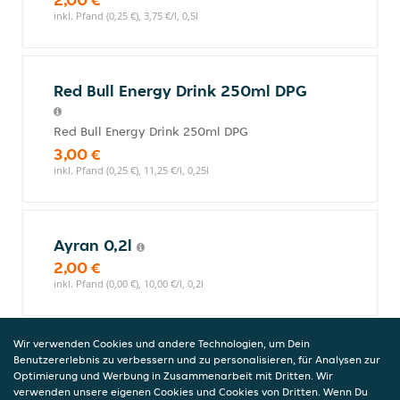
inkl. Pfand (0,25 €), 3,75 €/l, 0,5l
Red Bull Energy Drink 250ml DPG
Red Bull Energy Drink 250ml DPG
3,00 €
inkl. Pfand (0,25 €), 11,25 €/l, 0,25l
Ayran 0,2l
2,00 €
inkl. Pfand (0,00 €), 10,00 €/l, 0,2l
Wir verwenden Cookies und andere Technologien, um Dein
Fuze Tea Schwarzer Tee Pfirsich
Benutzererlebnis zu verbessern und zu personalisieren, für Analysen zur
0,4l (EINWEG)
Optimierung und Werbung in Zusammenarbeit mit Dritten. Wir
verwenden unsere eigenen Cookies und Cookies von Dritten. Wenn Du
Eine außergewöhnliche Fusion aus dem