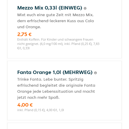
Mezzo Mix 0,33l (EINWEG)
Mixt euch eine gute Zeit mit Mezzo Mix,
dem erfrischend-leckeren Kuss aus Cola
und Orange.
2,75 €
Enthält Koffein. Für Kinder und schwangere Frauen
nicht geeignet. (6,0 mg/100 ml), inkl. Pfand (0,25 €), 7,83
€/l, 0,33l
Fanta Orange 1,0l (MEHRWEG)
Trinke Fanta. Lebe bunter. Spritzig
erfrischend begleitet die originale Fanta
Orange jede Lebenssituation und macht
jetzt noch mehr Spaß.
4,00 €
inkl. Pfand (0,15 €), 4,00 €/l, 1,0l